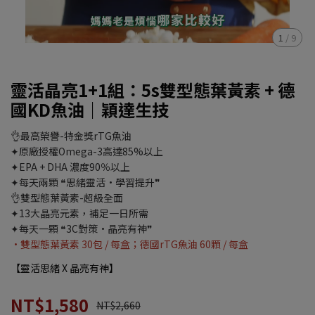
1
/
9
靈活晶亮1+1組：5s雙型態葉黃素 + 德
國KD魚油｜穎達生技
👌最高榮譽-特金獎rTG魚油
✦原廠授權Omega-3高達85%以上
✦EPA + DHA 濃度90％以上
✦每天兩顆 ❝思緒靈活·學習提升❞
👌雙型態葉黃素-超級全面
✦13大晶亮元素，補足一日所需
✦每天一顆 ❝3C對策·晶亮有神❞
•雙型態葉黃素 30包 / 每盒；德國rTG魚油 60顆 / 每盒
【靈活思緒 X 晶亮有神】
NT$1,580
NT$2,660