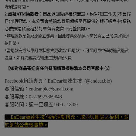
際刷退時間。
2.
虛擬
ATM
換款者：
商品退回後經確認無誤，約
5-7
個工作天
(
不含假
日
)
辦理匯款，本公司會將退款費用轉帳至您提供的銀行帳戶中
(
請務
必依照退貨流程於訂單留言處留下完整資訊
)
。
*
辦理退款須報廢原開立發票，因此發票必須連同商品寄回已加速退貨退
款作業。
*
當退款完成該筆訂單狀態會更改為
”
已退款
”
，可至訂單中確認退貨退貨
進度，如有問題請洽穎達生技客服人員
【如對商品寄送有任何疑問請直接聯繫本公司客服中心】
Facebook
粉絲專頁：
EnDear
穎達生技
(@endear.bio)
客服信箱：
endear.bio@gmail.com
客服專線：
02-26927869#48
客服時間：週一至週五
9:00 - 18:00
∴ EnDear
穎達生技
保留活動修改、取消與刪除之權利，並
於網站公告後實施。