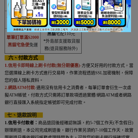
免運條件
免運條件
單筆訂單滿
$1000
超取
65
元
超商取貨
免運
外島超取
105
元
黑貓
宅配
110
元
單筆訂單滿
$2000
*
外島部支援取貨服
黑貓宅急便
免運
務
(
退貨服務除外
)
六、付款方式
1.
信用卡即時線上刷卡付款
(
無分期優惠
)-
方便又好用的付款方式，當
您選擇線上刷卡方式進行交易時，作業流程透過
SSL
加密機制，保障
您的個人隱私資料。
2.網路
ATM
付款-
適用沒有信用卡之消費者，每筆訂單會衍生一次虛
擬
ATM
帳號，付款方式只需將訂單款項透過實體
/
網路
ATM
或者網路
銀行直接匯入系統指定帳號即可完成付款。
七、退款說明
1.
信用卡付款者：
商品退回後經確認無誤，約
5-7
個工作天
(
不含假日
)
辦理刷退，本公司完成刷退後，銀行作業另須約
7-10
個工作天，故實
際刷退日應依銀行帳務處理時間為主，可與您的刷卡銀行端確認實