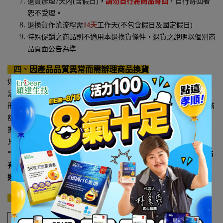
退貨辦理
7
天內
(
含假日
)
，
請勿自行將商品寄回
，自行寄回者
恕不受理
。
退換貨作業流程需
14
天
工作天
(
不包含假日及國定假日
)
特殊促銷之商品則不適用本退換貨條件，退貨之說明以個別商
品頁面公告為準
四、
因產品品質異常而需辦理商品換貨
如商品本身具有瑕疵（如變質、異味、懸浮物、油水分離、容量不
足者、紙盒內容器破損等，或其他明顯可歸咎於產品品質瑕疵之情
形），請於購買日起七天內
(
含假日
)
，備齊欲換貨的商品、發票、滿
額或促銷搭贈禮品（含抵用券），且商品必需保持未使用狀態（可
拆封檢查），方可接受處理換貨，換貨限相同品項，恕不接受更換
其他品項。
*若會員於本網站
3
個月內退貨次數超過
2
次或有其他異常者
，本網站
有權不經事先通知，逕行採取拒絕交易或永久取消會員資格辦理，
造成不便，敬請見諒
!
五、
寄送運費說明
單筆訂單未達到