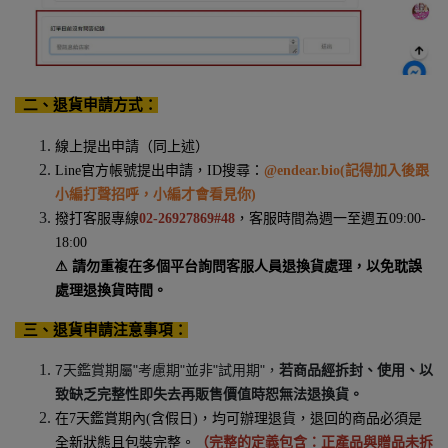
二、退貨申請方式：
線上提出申請（同上述）
Line
官方帳號提出申請，
ID
搜尋：
@endear.bio(
記得加入後跟
小編打聲招呼，小編才會看見你
)
撥打客服專線
02-26927869#48
，客服時間為週一至週五
09:00-
18:00
⚠
請勿重複在多個平台詢問客服人員退換貨處理，以免耽誤
處理退換貨時間。
三、退貨申請注意事項：
7天鑑賞期屬"考慮期"並非"試用期"，
若商品經拆封、使用、以
致缺乏完整性即失去再販售價值時恕無法退換貨。
在
7
天鑑賞期內
(
含假日
)
，均可辦理退貨，退回的商品必須是
全新狀態且包裝完整。
（完整的定義包含：正產品與贈品未拆