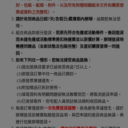
封、包裝、紙箱、附件、以及所有附隨相關紙本文件如購買發
票或資料之完整性）
。
請於收到商品日起
7
天
(
含假日
)
鑑賞期內辦理
，逾期恕無法受
理。
組合商品如部分退貨，
若原先符合免運或活動條件，後因退貨
而未達免運或活動標準將扣除運費並以原價計算，辦理退貨時
需連同贈品（全新狀態且包裝完整）及當初購買發票一同退
回
。
如有下列任一情形，恕無法接受商品退換：
(1)
提出退換貨要求已逾收受商品
7
日以上。
(2)
欲退貨訂單中任一商品已開封。
(3)
原發票單據遺失。
(4)
附加贈品已拆封使用。
(5)
填寫資料有明顯問題卻無法聯繫到您，將取消退貨申請。
(6)
已安排取件，但宅配人員到訪無法順利收回商品
。
每張訂單僅提供
一次免費退貨服務
，故為避免爭議發生，請於
辦理退貨前確實點驗退貨品項，與您申請的退貨商品無誤，再
進行包裝辦理退貨
。